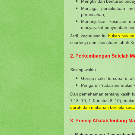
Menghindari benturan buda
Menjaga persekutuan mej
perpecahan,
Menunjukkan kesucian mo
masyarakat penyembah ber
Jadi, keputusan itu
bukan hukum
courtesy) demi kesatuan tubuh Kri
2. Perkembangan Setelah M
Seiring waktu:
Gereja makin tersebar di wi
Pengaruh Yudaisme makin ke
Dan pemahaman tentang kasih kar
7:18–19; 1 Korintus 8–10),
mak
darah dan makanan berhala secara
3. Prinsip Alkitab tentang 
a. Makanan yang Dicemarkan B