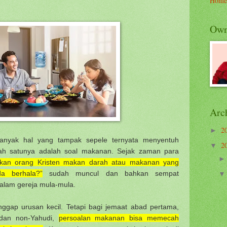
Home
Own
Arc
2
►
banyak hal yang tampak sepele ternyata menyentuh
2
▼
lah satunya adalah soal makanan. Sejak zaman para
hkan orang Kristen makan darah atau makanan yang
a berhala?”
sudah muncul dan bahkan sempat
alam gereja mula-mula.
anggap urusan kecil. Tetapi bagi jemaat abad pertama,
 dan non-Yahudi,
persoalan makanan bisa memecah