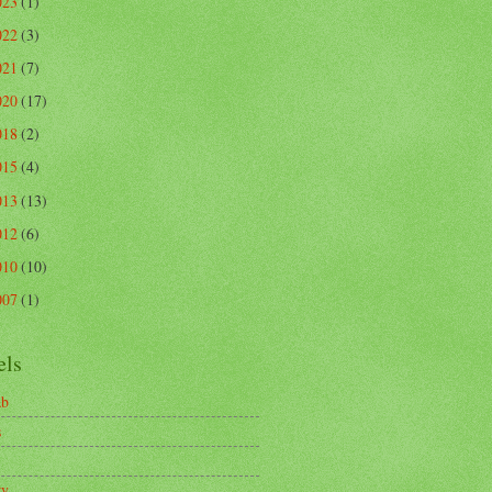
023
(1)
022
(3)
021
(7)
020
(17)
018
(2)
015
(4)
013
(13)
012
(6)
010
(10)
007
(1)
els
ab
s
ry