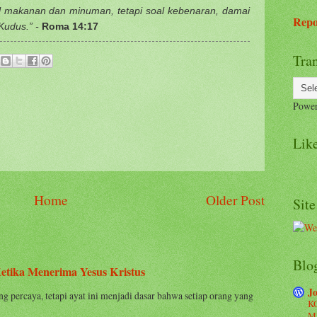
l makanan dan minuman, tetapi soal kebenaran, damai
Repo
Kudus.” -
Roma 14:17
Tran
Powe
Like
Home
Older Post
Site
Blog
etika Menerima Yesus Kristus
Jo
g percaya, tetapi ayat ini menjadi dasar bahwa setiap orang yang
K
M