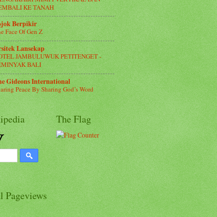
EMBALI KE TANAH
jok Berpikir
e Face Of Gen Z
rsitek Lansekap
OTEL JAMBULUWUK PETITENGET -
EMINYAK BALI
e Gideons International
aring Peace By Sharing God’s Word
ipedia
The Flag
al Pageviews