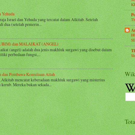
K
an Yehuda
Po
-raja Israel dan Yehuda yang tercatat dalam Alkitab. Setelah
Th
di dua (setelah pemerin...
A
H
S
RUBIM) dan MALAIKAT (ANGEL)
kat (angel) adalah dua jenis makhluk surgawi yang disebut dalam
Th
liki perbedaan fungsi,...
Sh
Wik
n dan Pembawa Kemuliaan Allah
, Alkitab mencatat keberadaan makhluk surgawi yang misterius
kerub. Mereka bukan sekada...
Tot