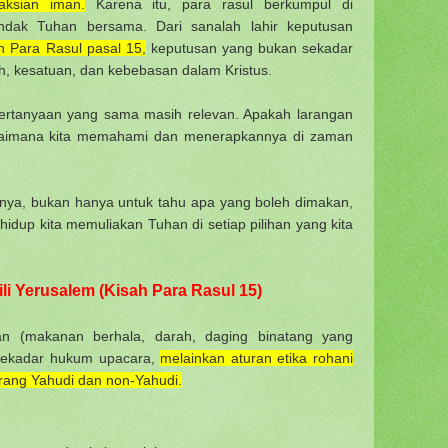
aksian iman.
Karena itu, para rasul berkumpul di
ndak Tuhan bersama. Dari sanalah lahir keputusan
h Para Rasul pasal 15,
keputusan yang bukan sekadar
ih, kesatuan, dan kebebasan dalam Kristus.
pertanyaan yang sama masih relevan. Apakah larangan
Bagaimana kita memahami dan menerapkannya di zaman
anya, bukan hanya untuk tahu apa yang boleh dimakan,
hidup kita memuliakan Tuhan di setiap pilihan yang kita
i Yerusalem (Kisah Para Rasul 15)
an (makanan berhala, darah, daging binatang yang
 sekadar hukum upacara,
melainkan aturan etika rohani
rang Yahudi dan non-Yahudi.