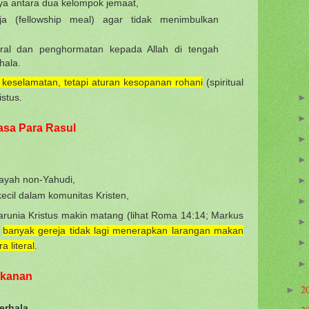
ya antara dua kelompok jemaat,
a (fellowship meal) agar tidak menimbulkan
ral dan penghormatan kepada Allah di tengah
hala.
 keselamatan
, tetapi aturan kesopanan rohani
(spiritual
stus.
asa Para Rasul
layah non-Yahudi,
cil dalam komunitas Kristen,
unia Kristus makin matang (lihat Roma 14:14; Markus
a
banyak gereja tidak lagi menerapkan larangan makan
 literal
.
Makanan
2
►
erhala