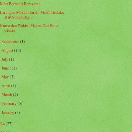
Mari Berhenti Beragama
Larangan Makan Darah: Masih Berlaku
atau Sudah Dig...
Kuasa dan Waktu: Makna Dua Batu
Cincin
September
(1)
►
August
(13)
►
July
(1)
►
June
(11)
►
May
(3)
►
April
(1)
►
March
(4)
►
February
(5)
►
January
(5)
►
024
(27)