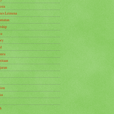
esia
nes Leimena
amatan
rship
ku
ry
ad
mura
ritaan
jaran
tion
ua
h