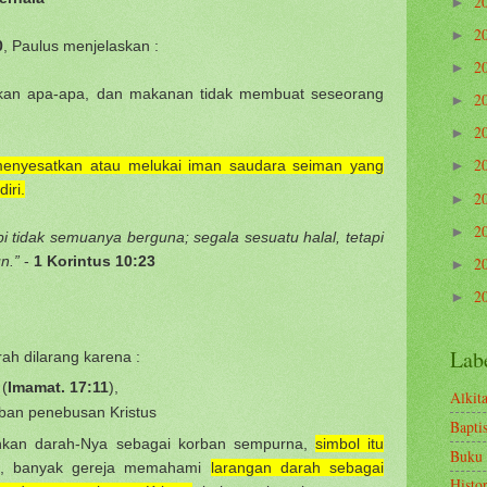
2
►
2
►
0
, Paulus menjelaskan :
2
►
ukan apa-apa, dan makanan tidak membuat seseorang
2
►
2
►
2
 menyesatkan atau melukai iman saudara seiman yang
►
iri.
2
►
2
►
pi tidak semuanya berguna; segala sesuatu halal, tetapi
n.”
-
1 Korintus 10:23
2
►
2
►
Lab
ah dilarang karena :
(
Imamat. 17:11
),
Alkit
ban penebusan Kristus
Bapti
hkan darah-Nya sebagai korban sempurna,
simbol itu
Buku
u, banyak gereja memahami
larangan darah sebagai
Histo