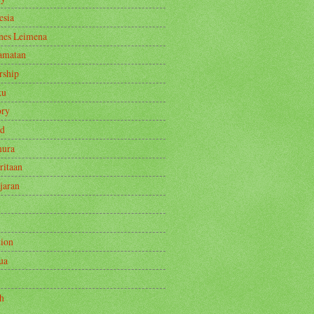
esia
nes Leimena
amatan
rship
ku
ry
ad
mura
ritaan
jaran
tion
ua
h