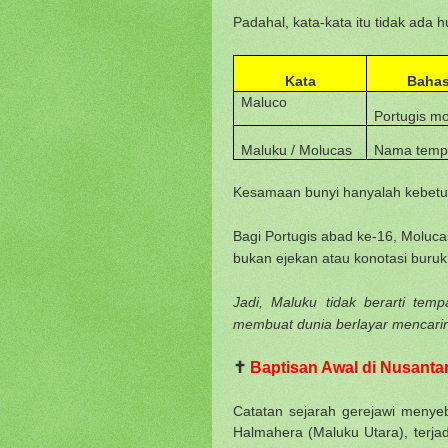
Padahal, kata-kata itu tidak ada 
Kata
Baha
Maluco
Portugis m
Maluku / Molucas
Nama temp
Kesamaan bunyi hanyalah kebetula
Bagi Portugis abad ke-16, Moluca
bukan ejekan atau konotasi buruk
Jadi, Maluku tidak berarti tem
membuat dunia berlayar mencari
✝️
Baptisan Awal di Nusantar
Catatan sejarah gerejawi menye
Halmahera (Maluku Utara), terjad