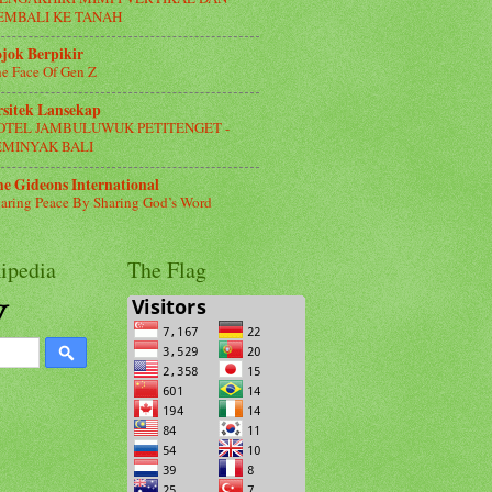
EMBALI KE TANAH
jok Berpikir
e Face Of Gen Z
rsitek Lansekap
OTEL JAMBULUWUK PETITENGET -
EMINYAK BALI
e Gideons International
aring Peace By Sharing God’s Word
ipedia
The Flag