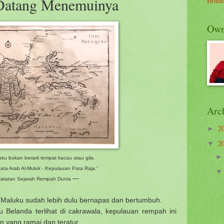
Datang Menemuinya
Home
Own
Arc
2
►
2
▼
ku bukan berarti tempat kacau atau gila.
i kata Arab Al-Muluk - Kepulauan Para Raja.”
—
atatan Sejarah Rempah Dunia
 Maluku sudah lebih dulu bernapas dan bertumbuh.
u Belanda terlihat di cakrawala, kepulauan rempah ini
 yang ramai dan teratur.