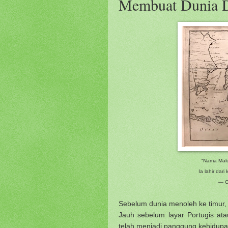
Membuat Dunia 
“Nama Malu
Ia lahir dar
— C
Sebelum dunia menoleh ke timur,
Jauh sebelum layar Portugis ata
telah menjadi panggung kehidupan