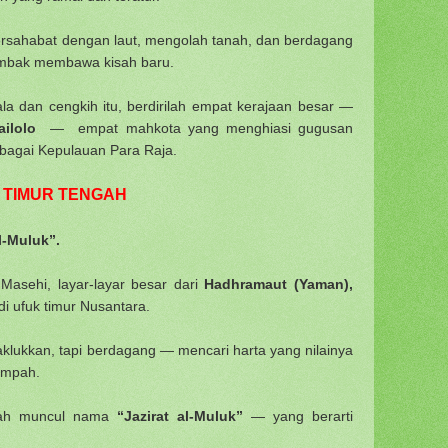
bersahabat dengan laut, mengolah tanah, dan berdagang
 ombak membawa kisah baru.
la dan cengkih itu, berdirilah empat kerajaan besar —
Jailolo
—
empat mahkota yang menghiasi gugusan
ebagai Kepulauan Para Raja.
 TIMUR TENGAH
l-Muluk”.
Masehi, layar-layar besar dari
Hadhramaut (Yaman),
di ufuk timur Nusantara.
lukkan, tapi berdagang — mencari harta yang nilainya
empah.
nilah muncul nama
“Jazirat al-Muluk”
— yang berarti