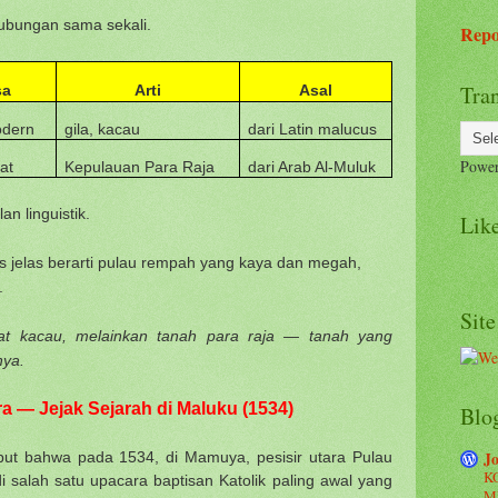
hubungan sama sekali.
Repo
Tran
sa
Arti
Asal
odern
gila, kacau
dari Latin malucus
Powe
at
Kepulauan Para Raja
dari Arab Al-Muluk
n linguistik.
Like
s jelas berarti pulau rempah yang kaya dan megah,
.
Site
pat kacau,
melainkan tanah para raja — tanah yang
nya.
a — Jejak Sejarah di Maluku (1534)
Blog
Jo
but bahwa pada 1534, di Mamuya, pesisir utara Pulau
K
i salah satu upacara baptisan Katolik paling awal yang
M