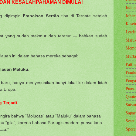
 — DAN KESALAHPAHAMAN DIMULAI
Indon
Johan
ng dipimpin
Francisco Serrão
tiba di Ternate setelah
Kesel
Leade
kat yang sudah makmur dan teratur — bahkan sudah
Malu
Memo
Murt
ulauan ini dalam bahasa mereka sebagai:
Patti
ulauan Maluku.
Pende
Penga
baru; hanya menyesuaikan bunyi lokal ke dalam lidah
Puasa
ia Eropa.
Quote
 Terjadi
Salva
Sapar
ngira bahwa “Molucas” atau “Maluku” dalam bahasa
Sesat
tau “gila”, karena bahasa Portugis modern punya kata
Speec
cau.”