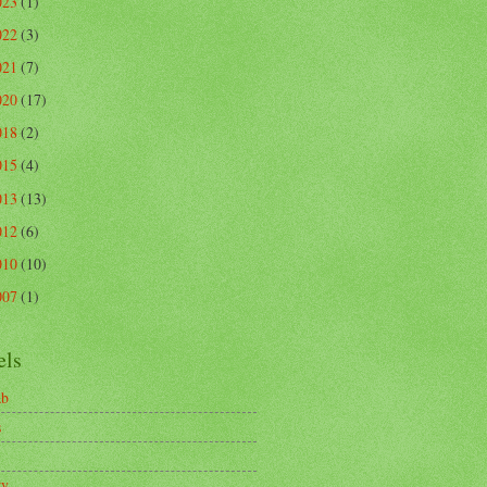
023
(1)
022
(3)
021
(7)
020
(17)
018
(2)
015
(4)
013
(13)
012
(6)
010
(10)
007
(1)
els
ab
s
ry