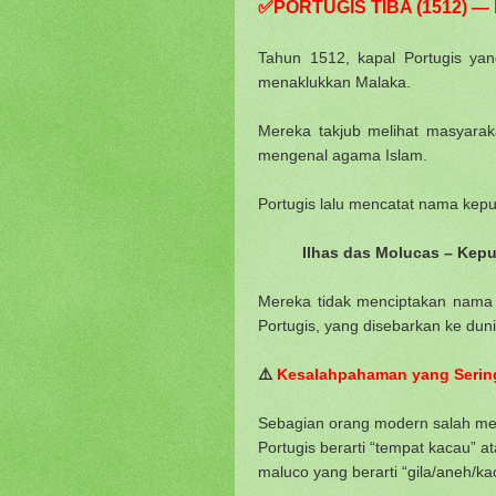
✅
PORTUGIS TIBA (1512)
Tahun 1512, kapal Portugis ya
menaklukkan Malaka.
Mereka takjub melihat masyara
mengenal agama Islam.
Portugis lalu mencatat nama kep
Ilhas das Molucas – Kep
Mereka tidak menciptakan nama 
Portugis, yang disebarkan ke dun
⚠️
Kesalahpahaman yang Sering
Sebagian orang modern salah me
Portugis berarti “tempat kacau” a
maluco yang berarti “gila/aneh/ka