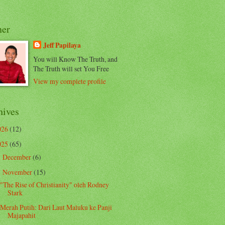
er
Jeff Papilaya
You will Know The Truth, and
The Truth will set You Free
View my complete profile
hives
026
(12)
025
(65)
December
(6)
►
November
(15)
▼
"The Rise of Christianity" oleh Rodney
Stark
Merah Putih: Dari Laut Maluku ke Panji
Majapahit