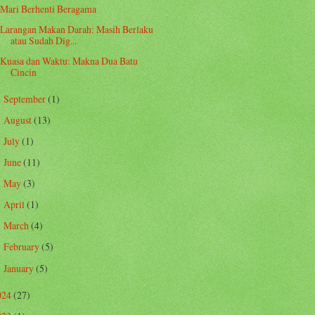
Mari Berhenti Beragama
Larangan Makan Darah: Masih Berlaku
atau Sudah Dig...
Kuasa dan Waktu: Makna Dua Batu
Cincin
September
(1)
►
August
(13)
►
July
(1)
►
June
(11)
►
May
(3)
►
April
(1)
►
March
(4)
►
February
(5)
►
January
(5)
►
024
(27)