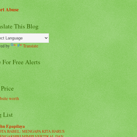
rt Abuse
slate This Blog
red by
Translate
 For Free Alerts
 Price
 List
hn F.papilaya
OTA BABEL: MENGAPA KITA HARUS
ENGAKHIRI MIMPI VERTIKAL DAN