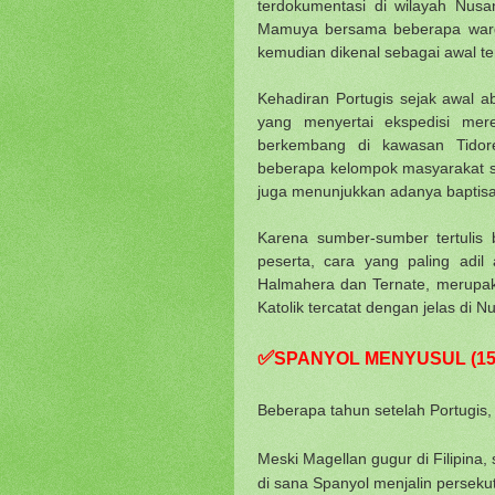
terdokumentasi di wilayah Nusa
Mamuya bersama beberapa warga
kemudian dikenal sebagai awal te
Kehadiran Portugis sejak awal 
yang menyertai ekspedisi mer
berkembang di kawasan Tidore
beberapa kelompok masyarakat s
juga menunjukkan adanya baptisa
Karena sumber-sumber tertulis
peserta, cara yang paling adi
Halmahera dan Ternate, merupakan
Katolik tercatat dengan jelas di
✅
SPANYOL MENYUSUL (15
Beberapa tahun setelah Portugis,
Meski Magellan gugur di Filipina
di sana Spanyol menjalin persek