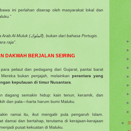
awa ini perlahan diserap oleh masyarakat lokal dan
luku.”
Kata “Maluku” berasal dari bahasa Arab Al-Muluk (الملوك), bukan dari bahasa Portugis.
ara raja”
.
N DAKWAH BERJALAN SEIRING
para pelaut dan pedagang dari Gujarat, pantai barat
u. Mereka bukan penjajah, melainkan
perantara yang
gan kepulauan di timur Nusantara
.
n dagang semakin hidup: kain tenun, keramik, dan
gkih dan pala—harta harum bumi Maluku.
in ramai itu, ikut mengalir pula pengaruh Islam.
t damai dan bertahap, terutama di kerajaan-kerajaan
2
►
 menjadi pusat kekuatan di Maluku.