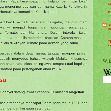
ntara. Pada kesempatan itu, kolano (pemimpin lokal)
K
 menerima baptisan dan nama Katolik. Peristiwa ini
rbentuknya komunitas Katolik setempat.
Po
Th
abad ke-16 — baik pedagang, navigator, maupun imam
A
eka — menjadi bagian dari hubungan sosial yang
H
, Ternate, dan Halmahera. Dalam interaksi itulah
S
etempat memilih menerima baptisan. Catatan masa itu
Th
n lain di wilayah Ternate pada dekade yang sama.
Sh
 berbeda dalam detail nama, tanggal, maupun jumlah
l adalah menyebut bahwa wilayah Maluku, khususnya
Wik
 salah satu lokasi paling awal tempat ritual baptisan
 Nusantara pada pertengahan abad ke-16.
21)
 Spanyol datang lewat ekspedisi
Ferdinand Magellan.
, sisa armadanya mencapai Tidore pada tahun 1521, dan
utuan dengan kerajaan setempat.