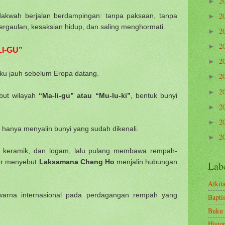
2
►
2
dakwah berjalan berdampingan: tanpa paksaan, tanpa
►
rgaulan, kesaksian hidup, dan saling menghormati.
2
►
2
►
LI-GU”
2
►
ku jauh sebelum Eropa datang.
2
►
2
►
ebut wilayah
“Ma-li-gu” atau “Mu-lu-ki”
, bentuk bunyi
2
►
2
►
 hanya menyalin bunyi yang sudah dikenali.
2
►
 keramik, dan logam, lalu pulang membawa rempah-
er menyebut
Laksamana Cheng Ho
menjalin hubungan
Lab
Alkit
rna internasional pada perdagangan rempah yang
Bapti
Buku
Histo