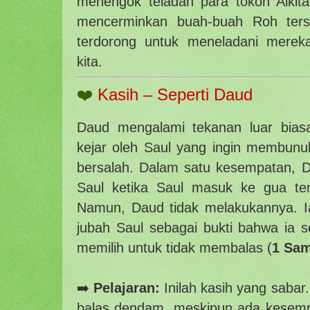
menengok teladan para tokoh Alkit
mencerminkan buah-buah Roh terse
terdorong untuk meneladani merek
kita.
❤️
Kasih – Seperti Daud
Daud mengalami tekanan luar biasa
kejar oleh Saul yang ingin membunu
bersalah. Dalam satu kesempatan, 
Saul ketika Saul masuk ke gua te
Namun, Daud tidak melakukannya. 
jubah Saul sebagai bukti bahwa ia 
memilih untuk tidak membalas (
1 Sam
➡️
Pelajaran:
Inilah kasih yang sabar.
balas dendam, meskipun ada kesempa