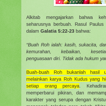
Alkitab mengajarkan bahwa keh
seharusnya berbuah. Rasul Paulus 
dalam
Galatia 5:22-23
bahwa:
“Buah Roh ialah: kasih, sukacita, da
kemurahan, kebaikan, kesetia
penguasaan diri. Tidak ada hukum yan
Buah-buah Roh
bukanlah hasil 
melainkan karya Roh Kudus yang hi
setiap orang percaya
. Kehadir
memperbarui pikiran, dan memamp
karakter yang serupa dengan Kristus