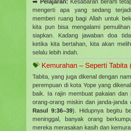
➡️
Pelajaran:
Kesabaran berarti tetap
mengerti apa yang sedang terjadi
memberi ruang bagi Allah untuk bek
kita pun bisa mengalami pemuliha
siapkan. Kadang jawaban doa tida
ketika kita bertahan, kita akan mel
selalu lebih indah.
💝
Kemurahan – Seperti Tabita 
Tabita, yang juga dikenal dengan na
perempuan di kota Yope yang dikena
baik. Ia rajin membuat pakaian da
orang-orang miskin dan janda-janda d
Rasul 9:36–39
). Hidupnya begitu b
meninggal, banyak orang berkump
mereka merasakan kasih dan kemura