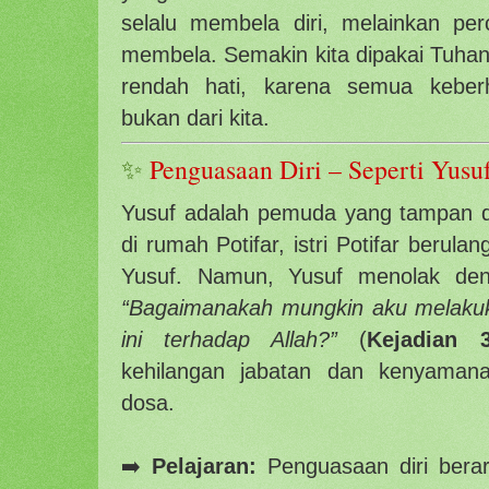
selalu membela diri, melainkan p
membela. Semakin kita dipakai Tuhan,
rendah hati, karena semua keberh
bukan dari kita.
✨
Penguasaan Diri – Seperti Yus
Yusuf adalah pemuda yang tampan da
di rumah Potifar, istri Potifar beru
Yusuf. Namun, Yusuf menolak den
“Bagaimanakah mungkin aku melakuk
ini terhadap Allah?”
(
Kejadian 3
kehilangan jabatan dan kenyamana
dosa.
➡️
Pelajaran:
Penguasaan diri berar