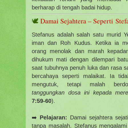
berharap di tengah badai hidup.
🕊️
Damai Sejahtera – Seperti
Stef
Stefanus adalah salah satu murid 
iman dan Roh Kudus. Ketika ia mem
orang menolak dan marah kepadany
dihukum mati dengan dilempari batu.
saat tubuhnya penuh luka dan rasa sa
bercahaya seperti malaikat. Ia tida
mengutuk, tetapi malah ber
tanggungkan dosa ini kepada mere
7:59-60
).
➡️
Pelajaran:
Damai sejahtera sejati
tanpa masalah. Stefanus mengalami