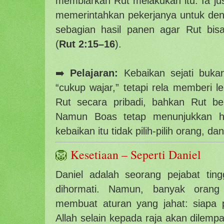
membiarkan Rut melakukan itu. Ia jus
memerintahkan pekerjanya untuk de
sebagian hasil panen agar Rut bis
(
Rut 2:15–16
).
➡️
Pelajaran:
Kebaikan sejati buka
“cukup wajar,” tetapi rela memberi l
Rut secara pribadi, bahkan Rut be
Namun Boas tetap menunjukkan hat
kebaikan itu tidak pilih-pilih orang, 
🦁
Kesetiaan – Seperti Daniel
Daniel adalah seorang pejabat tin
dihormati. Namun, banyak orang
membuat aturan yang jahat: siapa
Allah selain kepada raja akan dilemp