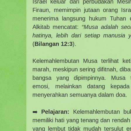
Israel keluar dari perbudakan Mes
Firaun, memimpin jutaan orang Isr
menerima langsung hukum Tuhan 
Alkitab mencatat:
“Musa adalah seor
hatinya, lebih dari setiap manusia
(
Bilangan 12:3
).
Kelemahlembutan Musa terlihat keti
marah, meskipun sering difitnah, dib
bangsa yang dipimpinnya. Musa 
emosi, melainkan datang kepada
menyerahkan semuanya dalam doa.
➡️
Pelajaran:
Kelemahlembutan buk
memiliki hati yang tenang dan renda
yang lembut tidak mudah tersulut e