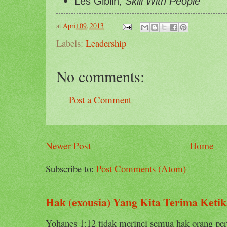
Les Giblin,
Skill With People
at
April 09, 2013
Labels:
Leadership
No comments:
Post a Comment
Newer Post
Home
Subscribe to:
Post Comments (Atom)
Hak (exousia) Yang Kita Terima Keti
Yohanes 1:12 tidak merinci semua hak orang perca